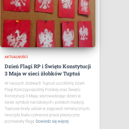
AKTUALNOŚCI
Dzień Flagi RP i Święto Konstytucji
3 Maja w sieci żłobków Tuptuś
W naszych żłobkach Tuptuś uczciliśmy Dzień
Flagi Rzeczypospolitej Polskiej oraz Święto
Konstytucji 3 Maja, wprowadzając dzieci w
świat symboli narodowych i polskich tradycji.
Tuptusie brały udział w zajęciach tematycznych,
tworzyły biało-czerwone prace plastyczne,
poznawały flagę
Dowiedz się więcej