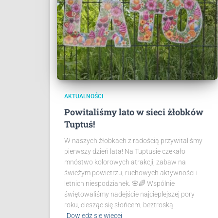
AKTUALNOŚCI
Powitaliśmy lato w sieci żłobków
Tuptuś!
W naszych żłobkach z radością przywitaliśmy
pierwszy dzień lata! Na Tuptusie czekało
mnóstwo kolorowych atrakcji, zabaw na
świeżym powietrzu, ruchowych aktywności i
letnich niespodzianek. 🌸🌈 Wspólnie
świętowaliśmy nadejście najcieplejszej pory
roku, ciesząc się słońcem, beztroską
Dowiedz się więcej