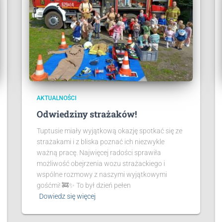
AKTUALNOŚCI
Odwiedziny strażaków!
Tuptusie miały wyjątkową okazję spotkać się ze
strażakami i z bliska poznać ich niezwykle
ważną pracę. Najwięcej radości sprawiła
możliwość obejrzenia wozu strażackiego i
wspólne rozmowy z naszymi wyjątkowymi
gośćmi! 🚒✨ To był dzień pełen
Dowiedz się więcej