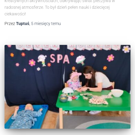
kreatywnych aktywnościach, odkrywając świat pieczywa w
radosnej atmosferze. To był dzień pełen nauki i dziecięcej
ciekawości!
Przez
Tuptuś
,
5 miesięcy
temu