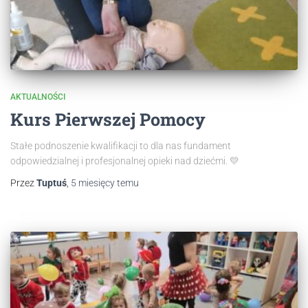
AKTUALNOŚCI
Kurs Pierwszej Pomocy
Stałe podnoszenie kwalifikacji to dla nas fundament
odpowiedzialnej i profesjonalnej opieki nad dziećmi. 💛
Przez
Tuptuś
,
5 miesięcy
temu