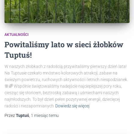
AKTUALNOŚCI
Powitaliśmy lato w sieci żłobków
Tuptuś!
W naszych żłobkach z radością przywitaliśmy pierwszy dzień lata!
Na Tuptusie czekało mnóstwo kolorowych atrakcji, zabaw na
świeżym powietrzu, ruchowych aktywności i letnich niespodzianek.
🌸🌈 Wspólnie świętowaliśmy nadejście najcieplejszej pory roku,
ciesząc się słońcem, beztroską zabawą i uśmiechami naszych
najmłodszych. To był dzień pełen pozytywnej energii, dziecięcej
radości i niezapomnianych
Dowiedz się więcej
Przez
Tuptuś
,
1 miesiąc
temu