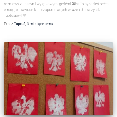
rozmowy z naszymi wyjątkowymi gośćmi! 🚒✨ To był dzień pełen
emocji, ciekawostek i niezapomnianych wrażeń dla wszystkich
Tuptusiów! 💛
Przez
Tuptuś
,
3 miesiące
temu