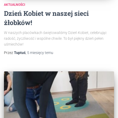
AKTUALNOŚCI
Dzień Kobiet w naszej sieci
żłobków!
W naszych placówkach świętowaliśmy Dzień Kobiet, celebrując
radość, życzliwość i wspólne chwile. To był piękny dzień pełen
uśmiechów!
Przez
Tuptuś
,
5 miesięcy
temu