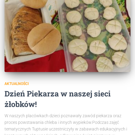
AKTUALNOŚCI
Dzień Piekarza w naszej sieci
żłobków!
W naszych placówkach dzieci poznawały zawód piekarza oraz
proces powstawania chleba i innych wypieków.Podczas zajęć
tematycznych Tuptusie uczestniczyły w zabawach edukacyjnych i