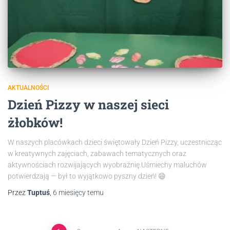
AKTUALNOŚCI
Dzień Pizzy w naszej sieci
żłobków!
W naszych placówkach dzieci świętowały Dzień Pizzy, uczestnicząc
w kreatywnych zajęciach, zabawach tematycznych oraz
aktywnościach rozwijających wyobraźnię.Uśmiechy maluchów
potwierdzają — był to wyjątkowo pyszny dzień! 😄
Przez
Tuptuś
,
6 miesięcy
temu