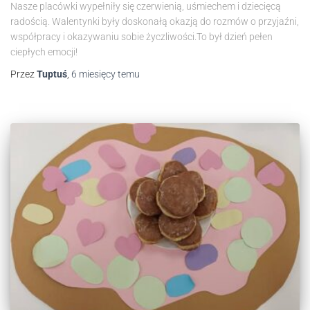
Nasze placówki wypełniły się czerwienią, uśmiechem i dziecięcą
radością. Walentynki były doskonałą okazją do rozmów o przyjaźni,
współpracy i okazywaniu sobie życzliwości.To był dzień pełen
ciepłych emocji!
Przez
Tuptuś
,
6 miesięcy
temu