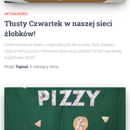
AKTUALNOŚCI
Tłusty Czwartek w naszej sieci
żłobków!
Celebrowaliśmy jeden z najsłodszych dni w roku. Były zabawy,
zajęcia tematyczne i mnóstwo dziecięcej radości.To był naprawdę
wyjątkowy dzień!
Przez
Tuptuś
,
6 miesięcy
temu