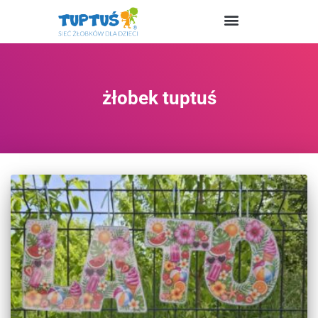
Strona główna
żłobek tuptuś