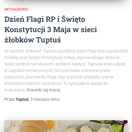
AKTUALNOŚCI
Dzień Flagi RP i Święto
Konstytucji 3 Maja w sieci
żłobków Tuptuś
W naszych żłobkach Tuptuś uczciliśmy Dzień Flagi Rzeczypospolitej
Polskiej oraz Święto Konstytucji 3 Maja, wprowadzając dzieci w
świat symboli narodowych i polskich tradycji. Tuptusie brały udział
w zajęciach tematycznych, tworzyły biało-czerwone prace
plastyczne, poznawały flagę oraz wspólnie spędzały czas w
atmosferze radości i wspólnoty. To była piękna okazja do
budowania
Dowiedz się więcej
Przez
Tuptuś
,
3 miesiące
temu