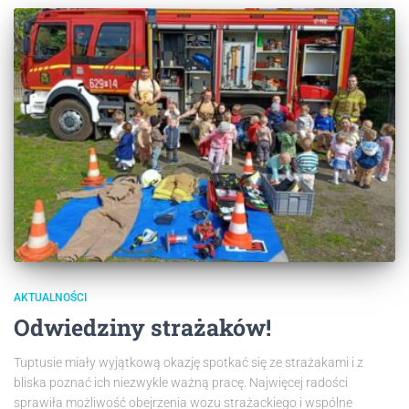
AKTUALNOŚCI
Odwiedziny strażaków!
Tuptusie miały wyjątkową okazję spotkać się ze strażakami i z
bliska poznać ich niezwykle ważną pracę. Najwięcej radości
sprawiła możliwość obejrzenia wozu strażackiego i wspólne